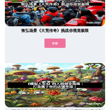
恢弘场景《大荒传奇》挑战你视觉极限
详情